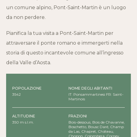
un comune alpino, Pont-Saint-Martin è un luogo
da non perdere.
Pianifica la tua visita a Pont-Saint-Martin per
attraversare il ponte romano e immergerti nella
storia di questo incantevole comune all’ingresso
della Valle d’Aosta.
POPOLAZIONE
NOME DEGLI ABITANTI
3542
IT: Ponsammartinesi FR: Saint-
Martinois
ALTITUDINE
FRAZIONI
350 m s.l.m.
Bois-dessous, Bois de Chavanne,
Boschetto, Bousc Daré, Champ
da Las, Chapret, Château,
Chopon, Colombera, Corney,