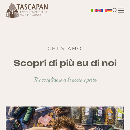
H
Chi
CHI SIAMO
Scopri
di più
su di noi
S
Ti accogliamo a braccia aperte
As