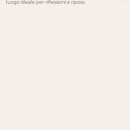
luogo ideale per riflessioni e riposo.
DIFFICOLTÀ
SEGNAVIA
Turistico
7
INIZIO
ARRIVO
Triatel (1612 m)
Gilliarey (2174 m)
DISLIVELLO
DURATA
590 m.
2h05
PERIODO CONSIGLIATO
giugno - settembre