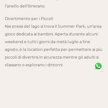
l’anello dell’itinerario.
Divertimento per i Piccoli
Nei pressi del lago si trova il Summer Park, un’area
gioco dedicata ai bambini. Aperta durante alcuni
weekend e tutti i giorni da metà luglio a fine
agosto, è la location perfetta per permettere ai più
piccoli di divertirsi in sicurezza mentre gli adulti si
rilassano o esplorano i dintorni.
Un’Escursione per Tutti
Questa escursione è ideale per famiglie, gruppi di
amici o solitari alla ricerca di una giornata lontano
dal trambusto quotidiano, immersi nella natura