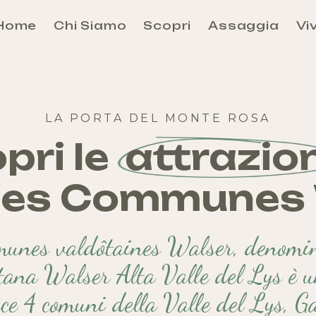
Home
Chi Siamo
Scopri
Assaggia
Viv
Aosta
Évançon
Grand-Combin
LA PORTA DEL MONTE ROSA
Grand-Paradis
Mont-Rose
pri le
attrazion
Mont-Cervin
des Communes
Mont-Émilius
Valdigne-Mont-Blanc
Walser
unes valdôtaines Walser, denomi
Come arrivare e Come Muoversi
ana Walser Alta Valle del Lys è u
ce 4 comuni della Valle del Lys, G