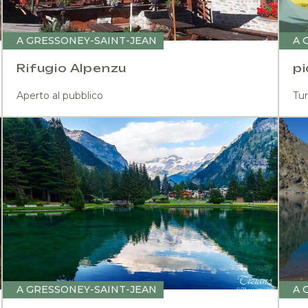
A GRESSONEY-SAINT-JEAN
A 
Rifugio Alpenzu
pi
Aperto al pubblico
Tur
A GRESSONEY-SAINT-JEAN
A 