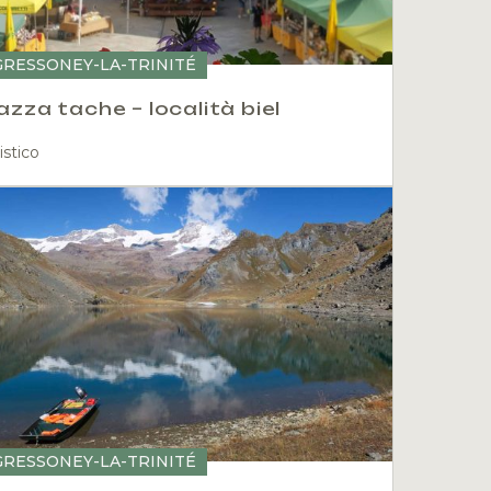
GRESSONEY-LA-TRINITÉ
azza tache – località biel
istico
GRESSONEY-LA-TRINITÉ