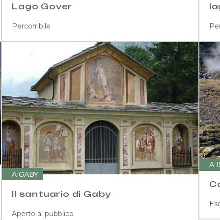
Lago Gover
la
Percorribile
Per
A 
A GABY
Co
Il santuario di Gaby
Esc
Aperto al pubblico