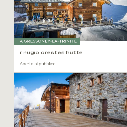
A GRESSONEY-LA-TRINITÉ
rifugio orestes hutte
Aperto al pubblico