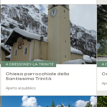
A GRESSONEY-LA-TRINITÉ
A 
Chiesa parrocchiale della
Ca
Santissima Trinità
Ape
Aperto al pubblico