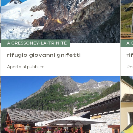
A GRESSONEY-LA-TRINITÉ
A 
rifugio giovanni gnifetti
ri
Aperto al pubblico
Per