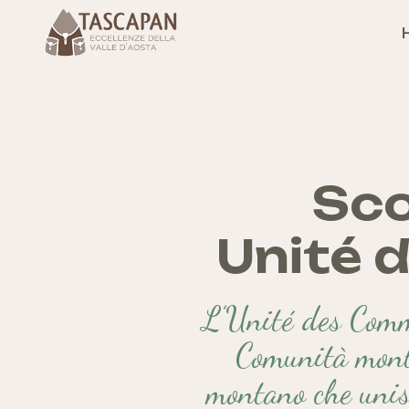
Sco
Unité 
L’Unité des Comm
Comunità mont
montano che unis