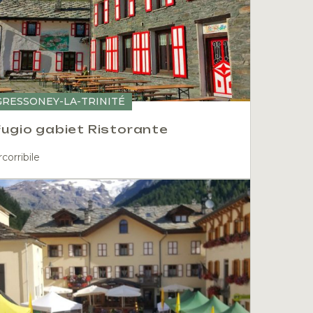
GRESSONEY-LA-TRINITÉ
fugio gabiet Ristorante
corribile