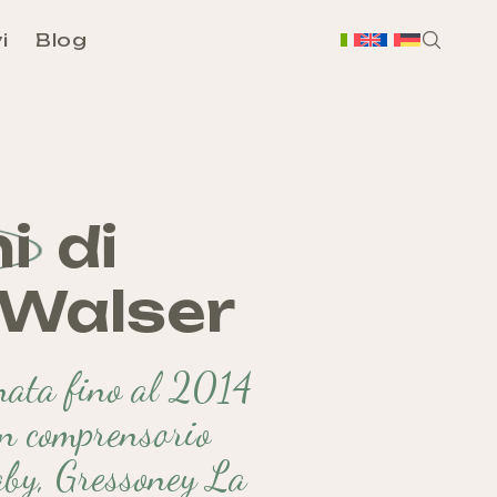
i
Blog
H
Chi
i
di
Sc
 Walser
nata fino al 2014
n comprensorio
Ass
aby, Gressoney La