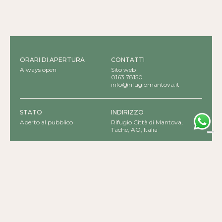
ORARI DI APERTURA
CONTATTI
Always open
Sito web
0163 78150
info@rifugiomantova.it
STATO
INDIRIZZO
Aperto al pubblico
Rifugio Città di Mantova,
Tache, AO, Italia