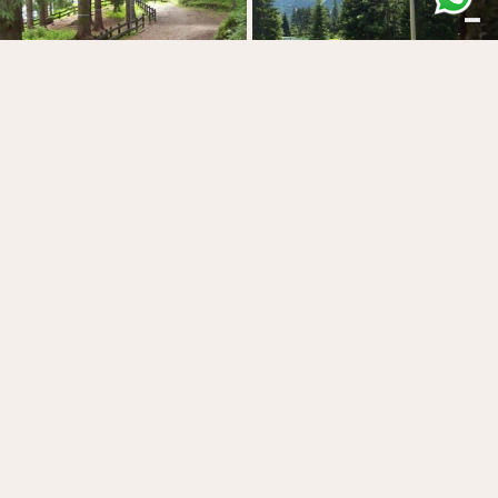
walser reng
Anello Regina Margherita, Via Monte Rosa, Gressoney-
❯
Saint-Jean, AO, Italia
Scopri ↝
passeggiata della regina
Anello Regina Margherita, Via Monte Rosa, Gressoney-
❯
Saint-Jean, AO, Italia
Scopri ↝
anello regina margherita
Anello Regina Margherita, Via Monte Rosa, Gressoney-
❯
Saint-Jean, AO, Italia
Scopri ↝