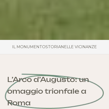
IL MONUMENTO
STORIA
NELLE VICINANZE
L’Arco d’Augusto: un
omaggio trionfale a
Roma