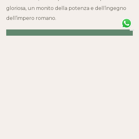
gloriosa, un monito della potenza e dell’ingegno
dell’impero romano.
ORARI DI APERTURA
CONTATTI
Sempre percorribile e visitabile
Sito web
0165 3001
STATO
INDIRIZZO
Aperto al pubblico
Arco di Augusto, Piazza Arco
D'Augusto, Aosta, AO, Italia