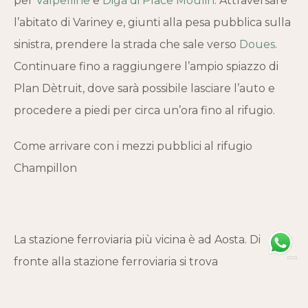
per
Valpelline
e
Diga di Place Moulin
. Attraversare
l’abitato di Variney e, giunti alla pesa pubblica sulla
sinistra, prendere la strada che sale verso
Doues
.
Continuare fino a raggiungere l’ampio spiazzo di
Plan Dètruit, dove sarà possibile lasciare l’auto e
procedere a piedi per circa un’ora fino al rifugio.
Come arrivare con i mezzi pubblici al rifugio
Champillon
La stazione ferroviaria più vicina è ad Aosta. Di
fronte alla stazione ferroviaria si trova
l’autostazione, da cui partono i servizi di autobus di
linea per Doues, con circa 6 corse giornaliere,