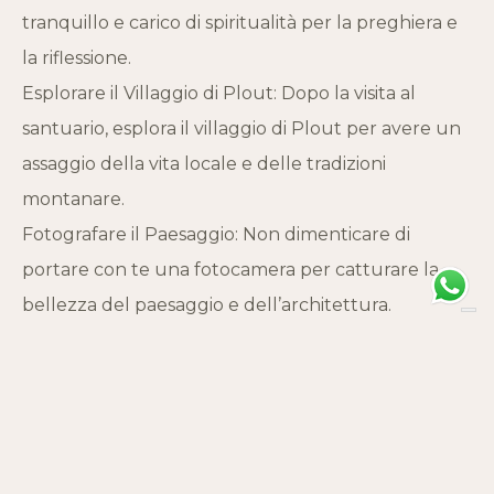
tranquillo e carico di spiritualità per la preghiera e
la riflessione.
Esplorare il Villaggio di Plout: Dopo la visita al
santuario, esplora il villaggio di Plout per avere un
assaggio della vita locale e delle tradizioni
montanare.
Fotografare il Paesaggio: Non dimenticare di
portare con te una fotocamera per catturare la
bellezza del paesaggio e dell’architettura.
Consigli per i Visitatori
Abbigliamento Comodo: Indossa scarpe da
trekking e abbigliamento adatto per camminare in
montagna.
Acqua e Snack: Porta con te acqua e qualche