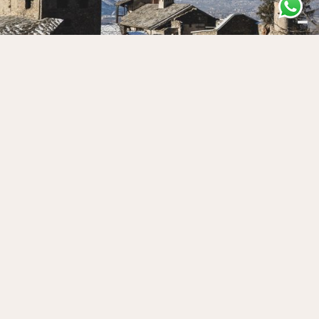
ru prévot
❯
Quart, AO, Italia
Scopri ↝
Il geositoi di Vollein
❯
Il geositoi di Vollein
Scopri ↝
monastero mater
misericordiae
❯
Bivio Villair di Quart, Villair-Amerique, AO, Italia
Scopri ↝