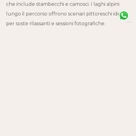
che include stambecchi e camosci. I laghi alpini
lungo il percorso offrono scenari pittoreschi ideali
per soste rilassanti e sessioni fotografiche.
Consigli Utili
Equipaggiamento: Assicuratevi di indossare scarpe
da trekking adatte e di portare con voi acqua e
snack per il cammino.
Meteo: Verificate le previsioni meteorologiche
prima di partire e pianificate di conseguenza,
soprattutto nelle stagioni più fredde o instabili.
DIFFICOLTÀ
SEGNAVIA
Escursionisti Esperti
107 - 35