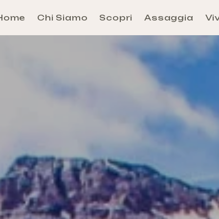
Home
Chi Siamo
Scopri
Assaggia
Viv
Aosta
Évançon
Grand-Combin
Grand-Paradis
Mont-Rose
Mont-Cervin
Mont-Émilius
Valdigne-Mont-Blanc
Walser
Come arrivare e Come Muoversi