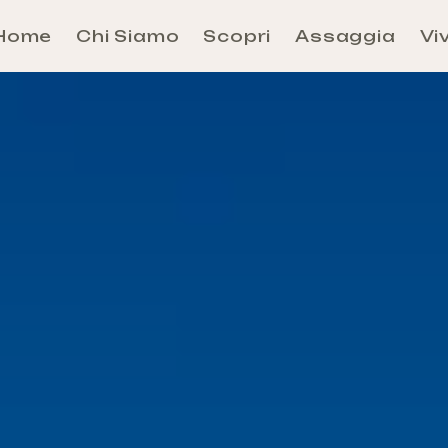
Home
Chi Siamo
Scopri
Assaggia
Viv
Aosta
Évançon
Grand-Combin
Grand-Paradis
Mont-Rose
Mont-Cervin
Mont-Émilius
Valdigne-Mont-Blanc
Walser
Come arrivare e Come Muoversi