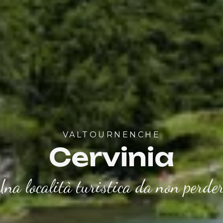
VALTOURNENCHE
Cervinia
na località turistica da non perde