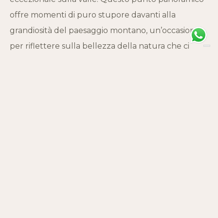
offre momenti di puro stupore davanti alla
grandiosità del paesaggio montano, un’occasione
per riflettere sulla bellezza della natura che ci
circonda. Ritornando al sentiero principale, la
direzione da seguire è quella verso Betenda,
annunciando la prossima fase dell’itinerario.
DIFFICOLTÀ
SEGNAVIA
Turistico
3 - Alta Via 1