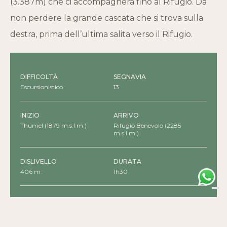
(3.387m) che ci accompagnerà fino al Rifugio. Da
non perdere la grande cascata che si trova sulla
destra, prima dell’ultima salita verso il Rifugio.
DIFFICOLTÀ
SEGNAVIA
Escursionistico
13
INIZIO
ARRIVO
Thumel (1879 m.s.l.m.)
Rifugio Benevolo (2285
m.s.l.m.)
DISLIVELLO
DURATA
406 m.
1h30
PERIODO CONSIGLIATO
da metà giugno a metà settembre, periodo di apertura del
rifugio