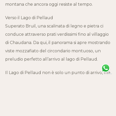
montana che ancora oggi resiste al tempo.
Verso il Lago di Pellaud
Superato Bruil, una scalinata di legno e pietra ci
conduce attraverso prati verdissimi fino al villaggio
di Chaudana. Da qui, il panorama si apre mostrando
viste mozzafiato del circondario montuoso, un
preludio perfetto all’arrivo al lago di Pellaud.
Il Lago di Pellaud non è solo un punto di arrivo, ma
una cornice perfetta per riflettere sulla bellezza e
la serenità della natura. Questo sentiero offre
un’escursione non solo fisicamente gratificante ma
anche culturalmente arricchente, offrendo spunti
sulla storia locale e sul patrimonio naturale del