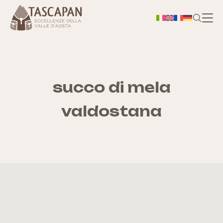
H
Chi
succo di mela
valdostana
S
As