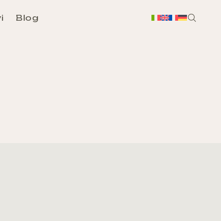
i
Blog
H
Chi
Sc
Ass