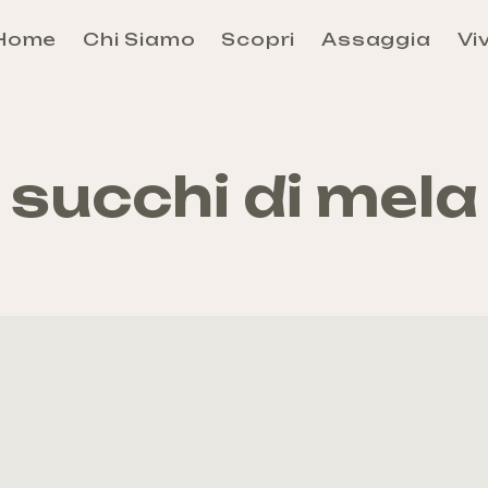
Home
Chi Siamo
Scopri
Assaggia
Viv
Aosta
Évançon
Grand-Combin
succhi di mela
Grand-Paradis
Mont-Rose
Mont-Cervin
Mont-Émilius
Valdigne-Mont-Blanc
Walser
Come arrivare e Come Muoversi