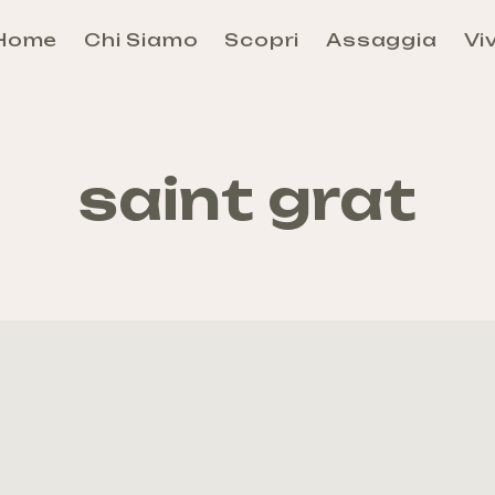
Home
Chi Siamo
Scopri
Assaggia
Viv
Aosta
Évançon
Grand-Combin
saint grat
Grand-Paradis
Mont-Rose
Mont-Cervin
Mont-Émilius
Valdigne-Mont-Blanc
Walser
Come arrivare e Come Muoversi