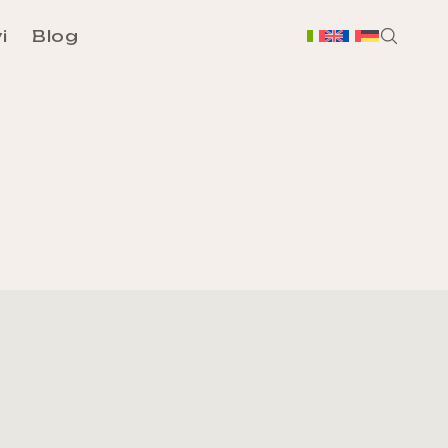
i
Blog
H
Chi
Sc
Ass