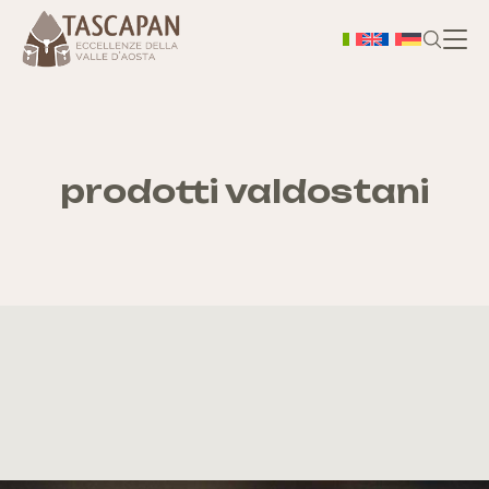
H
Chi
prodotti valdostani
S
As