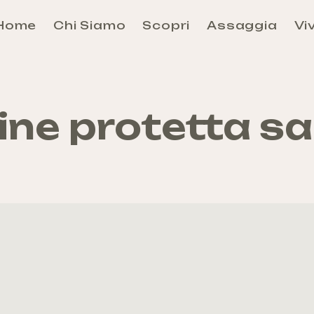
Home
Chi Siamo
Scopri
Assaggia
Viv
Aosta
Évançon
Grand-Combin
ine protetta s
Grand-Paradis
Mont-Rose
Mont-Cervin
Mont-Émilius
Valdigne-Mont-Blanc
Walser
Come arrivare e Come Muoversi