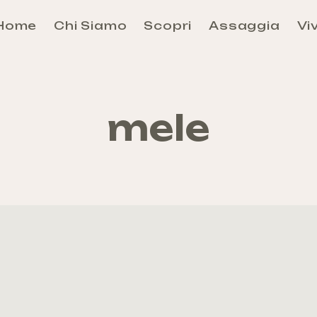
Home
Chi Siamo
Scopri
Assaggia
Viv
Aosta
Évançon
Grand-Combin
mele
Grand-Paradis
Mont-Rose
Mont-Cervin
Mont-Émilius
Valdigne-Mont-Blanc
Walser
Come arrivare e Come Muoversi