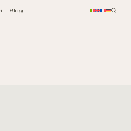
i
Blog
H
Chi
Sc
Ass