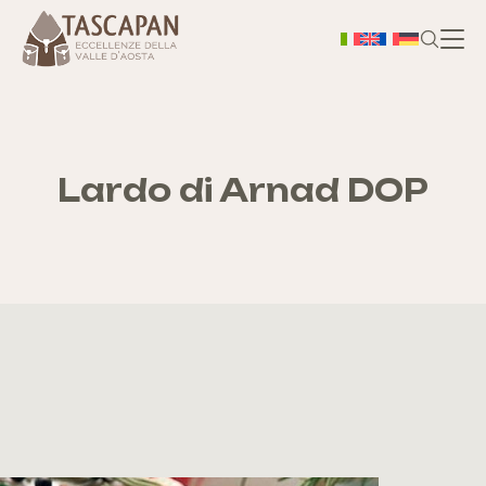
H
Chi
Lardo di Arnad DOP
S
As