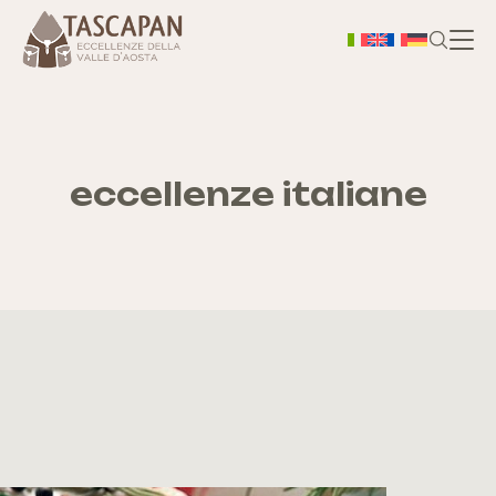
H
Chi
eccellenze italiane
S
As