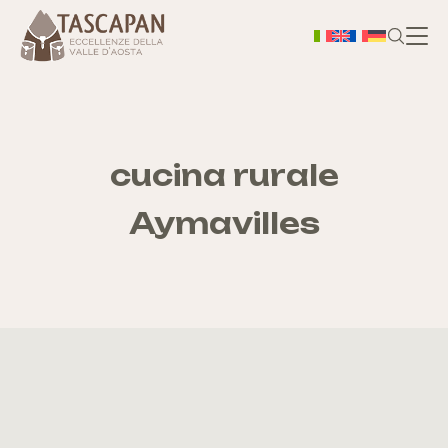
H
Chi
cucina rurale
Aymavilles
S
As