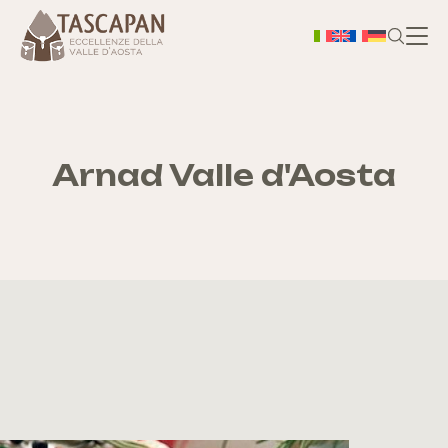
H
Chi
Arnad Valle d'Aosta
S
As