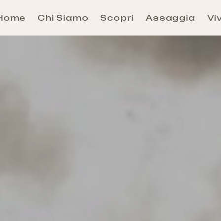
Home
Chi Siamo
Scopri
Assaggia
Viv
Aosta
Évançon
Grand-Combin
Grand-Paradis
Mont-Rose
Mont-Cervin
Mont-Émilius
Valdigne-Mont-Blanc
Walser
Come arrivare e Come Muoversi