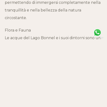
permettendo di immergersi completamente nella
tranquillità e nella bellezza della natura
circostante.
Flora e Fauna
Le acque del Lago Bonnel e i suoi dintorni sono un
habitat ricco di biodiversità. La flora e la fauna locali
offrono spettacoli unici: dalle fioriture alpine che
adornano le rive nei mesi primaverili ed estivi, ai
numerosi uccelli e mammiferi che popolano la
zona, ogni elemento contribuisce a rendere
questo luogo un piccolo paradiso naturalistico.
ORARI DI APERTURA
STATO