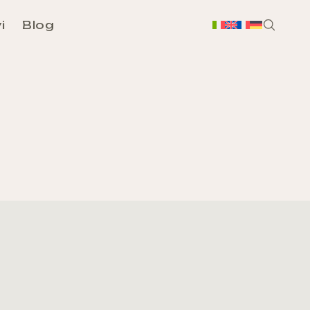
i
Blog
H
Chi
Sc
Ass