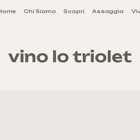
Home
Chi Siamo
Scopri
Assaggia
Viv
Aosta
Évançon
Grand-Combin
vino lo triolet
Grand-Paradis
Mont-Rose
Mont-Cervin
Mont-Émilius
Valdigne-Mont-Blanc
Walser
Come arrivare e Come Muoversi