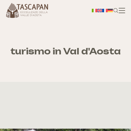
H
Chi
turismo in Val d'Aosta
S
As