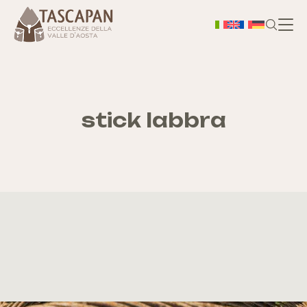
H
Chi
stick labbra
S
As