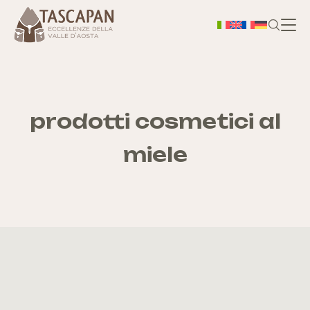
H
Chi
prodotti cosmetici al
miele
S
As