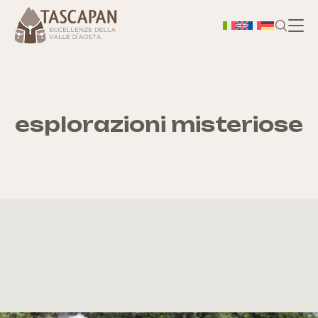
H
Chi
esplorazioni misteriose
S
As