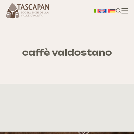
H
Chi
caffè valdostano
S
As