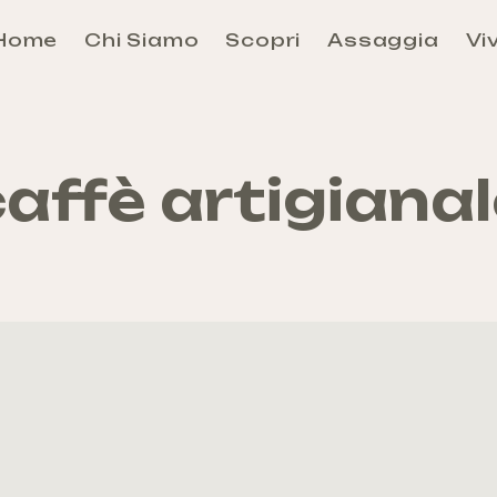
Home
Chi Siamo
Scopri
Assaggia
Viv
Aosta
Évançon
Grand-Combin
affè artigiana
Grand-Paradis
Mont-Rose
Mont-Cervin
Mont-Émilius
Valdigne-Mont-Blanc
Walser
Come arrivare e Come Muoversi