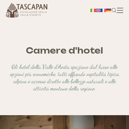
H
Chi
Camere d'hotel
S
Gli hotel della Valle d’Aosta spaziano dal lusso alle
opzioni più economiche, tutti offrendo ospitalità tipica
alpina e accesso diretto alle bellezze naturali e alle
attività montane della regione.
As