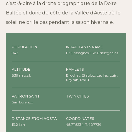
c’est-à-dire à la droite orographique de la Doire
Baltée et donc du côté de la Vallée d’Aoste où le
soleil ne brille pas pendant la saison hivernale.
POPULATION
INHABITANTS NAME
943
IT: Brissognesi FR: Brissogneins
ALTITUDE
HAMLETS
839 m o.s.l.
Bruchet, Etabloz, Les Iles, Luin,
Neyran, Pallù
PATRON SAINT
TWIN CITIES
San Lorenzo
DISTANCE FROM AOSTA
COORDINATES
13.2 Km
45.7115234, 7.407739