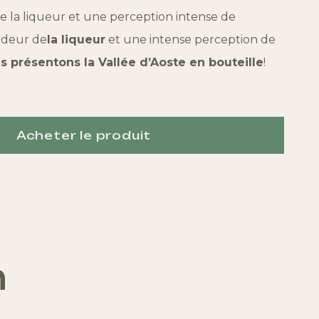
de la liqueur et une perception intense de
V
deur de
la liqueur
et une intense perception de
s présentons la Vallée d’Aoste en bouteille
!
B
Acheter le produit
n