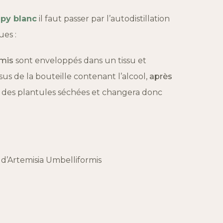
py blanc
il faut passer par l’autodistillation
ues :
rmis
sont enveloppés dans un tissu et
us de la bouteille contenant l’alcool,
après
s des plantules séchées et changera donc
 d’Artemisia Umbelliformis