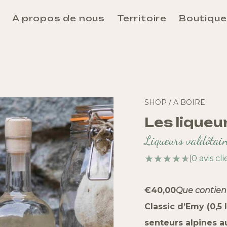
e
A propos de nous
Territoire
Boutique
Aosta
Unité des Communes Évançon
Unité des Communes Grand-Combin
Unité des Communes Grand-Paradis
Unité des Communes Mont-Rose
SHOP
/ A BOIRE
Unité des Communes Mont-Cervin
Les liqueu
Unité des Communes Mont-Émilius
Liqueurs valdôtain
Unité des Communes Valdigne-Mont-Blanc
(
0
avis cli
Unité des Communes Walser
Se rendre et se déplacer en Vallée d’Aoste
€40,00
Que contient
Classic d’Emy (0,5 l
senteurs alpines 