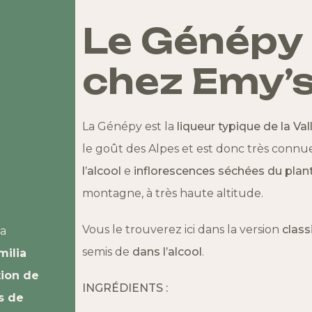
Le Génépy 
chez Emy’
La
Génépy
est la
liqueur
typique de
la Val
le goût des Alpes et est donc très connue
l’alcool
e
inflorescences séchées du pl
montagne, à très haute altitude.
Vous le trouverez ici dans la version
class
la
semis de
dans l’alcool
.
milia
tion de
INGRÉDIENTS :
s de