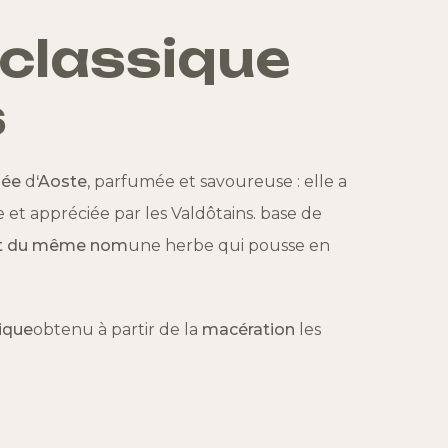
classique
s
lée
d
‘Aoste
, parfumée et savoureuse : elle a
 et appréciée par les Valdôtains
.
base de
ant du même nom
une herbe qui pousse en
ique
obtenu à partir de la
macération
les