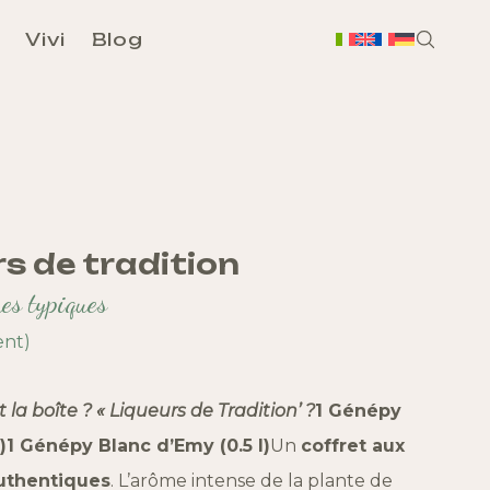
Vivi
Blog
H
A propo
rs de tradition
Terr
es typiques
ent)
 la boîte ?
« Liqueurs de Tradition’ ?
1 Génépy
Bou
)
1 Génépy Blanc d’Emy (0.5 l)
Un
coffret aux
authentiques
.
L’arôme intense de la plante de