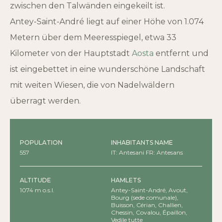
zwischen den Talwänden eingekeilt ist.
Antey-Saint-André liegt auf einer Höhe von 1.074
Metern über dem Meeresspiegel, etwa 33
Kilometer von der Hauptstadt
Aosta
entfernt und
ist eingebettet in eine wunderschöne Landschaft
mit weiten Wiesen, die von Nadelwäldern
überragt werden.
POPULATION
INHABITANTS NAME
557
IT: Antesani FR: Antesans
ALTITUDE
HAMLETS
1074 m o.s.l.
Antey-Saint-André, Avout,
Bourg (sede comunale),
Buisson, Cérian, Challien,
Chessin, Covalou, Épaillon,
Fiernaz, Filey, Grand-Moulin,
Vedile tutte