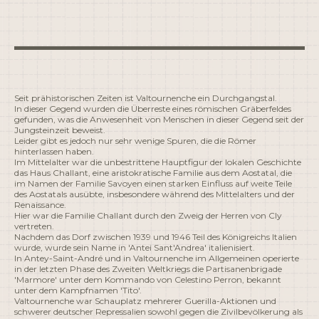
Seit prähistorischen Zeiten ist Valtournenche ein Durchgangstal.
In dieser Gegend wurden die Überreste eines römischen Gräberfeldes
gefunden, was die Anwesenheit von Menschen in dieser Gegend seit der
Jungsteinzeit beweist.
Leider gibt es jedoch nur sehr wenige Spuren, die die Römer
hinterlassen haben.
Im Mittelalter war die unbestrittene Hauptfigur der lokalen Geschichte
das Haus Challant, eine aristokratische Familie aus dem Aostatal, die
im Namen der Familie Savoyen einen starken Einfluss auf weite Teile
des Aostatals ausübte, insbesondere während des Mittelalters und der
Renaissance.
Hier war die Familie Challant durch den Zweig der Herren von Cly
vertreten.
Nachdem das Dorf zwischen 1939 und 1946 Teil des Königreichs Italien
wurde, wurde sein Name in 'Antei Sant'Andrea' italienisiert.
In Antey-Saint-André und in Valtournenche im Allgemeinen operierte
in der letzten Phase des Zweiten Weltkriegs die Partisanenbrigade
'Marmore' unter dem Kommando von Celestino Perron, bekannt
unter dem Kampfnamen 'Tito'.
Valtournenche war Schauplatz mehrerer Guerilla-Aktionen und
schwerer deutscher Repressalien sowohl gegen die Zivilbevölkerung als