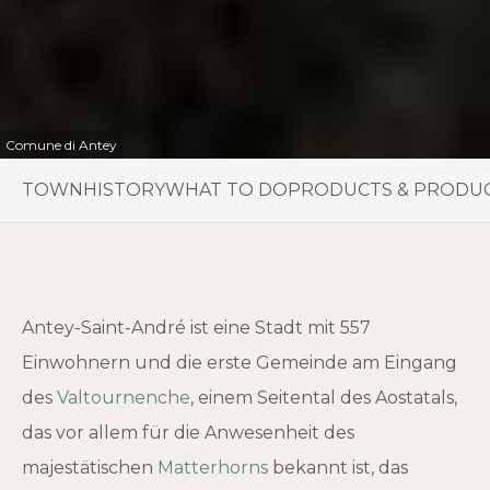
Comune di Antey
TOWN
HISTORY
WHAT TO DO
PRODUCTS & PRODU
Antey-Saint-André ist eine Stadt mit 557
Einwohnern und die erste Gemeinde am Eingang
des
Valtournenche
, einem Seitental des Aostatals,
das vor allem für die Anwesenheit des
majestätischen
Matterhorns
bekannt ist, das