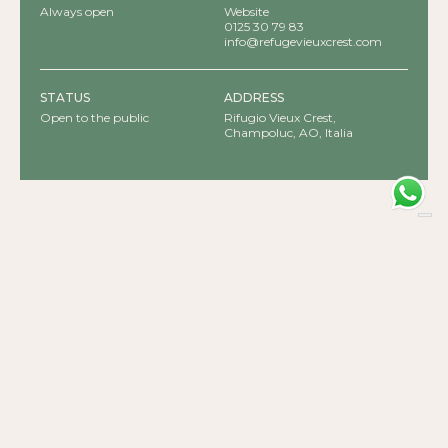
Always open
Website
0125 30 79 83
info@refugevieuxcrest.com
STATUS
ADDRESS
Open to the public
Rifugio Vieux Crest,
Champoluc, AO, Italia