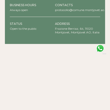
BUSINESS HOURS
CONTACTS
Always open
protocollo@comune.montjovet.ao.it
STATUS
ADDRESS
Open to the public
Frazione Berriaz, 64, 11020
Montjovet, Montjovet AO, Italia