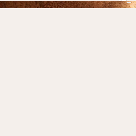
Cryptoportique judiciaire
The History