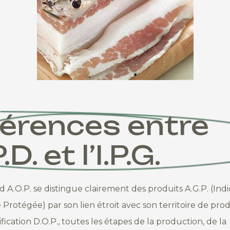
férences entre
.D. et l’I.P.G.
d A.O.P. se distingue clairement des produits A.G.P. (Indi
rotégée) par son lien étroit avec son territoire de pro
ification D.O.P., toutes les étapes de la production, de la