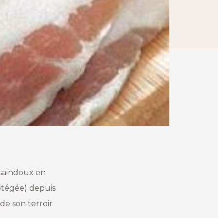
l saindoux en
rotégée) depuis
 de son terroir