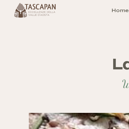
Hom
L
W