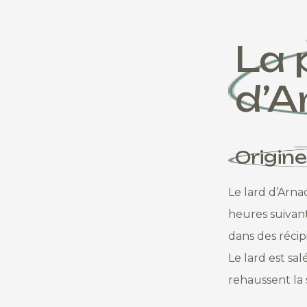
La 
d’A
Origin
Le lard d’Arna
heures suivant
dans des récip
Le lard est sa
rehaussent la 