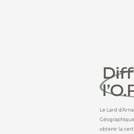
Dif
l’O.P
Le Lard d’Arna
Géographique P
obtenir la cert