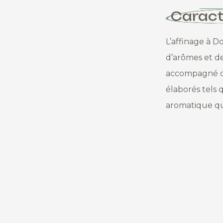
Caract
L’affinage à D
d’arômes et de
accompagné de 
élaborés tels q
aromatique qui