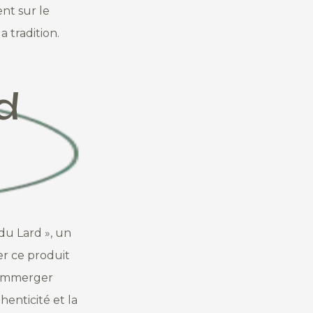
nt sur le
a tradition.
d
du Lard », un
er ce produit
s’immerger
henticité et la