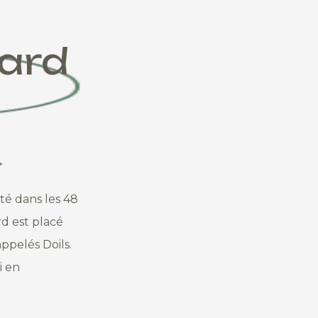
Lard
té dans les 48
d est placé
ppelés Doils.
i en