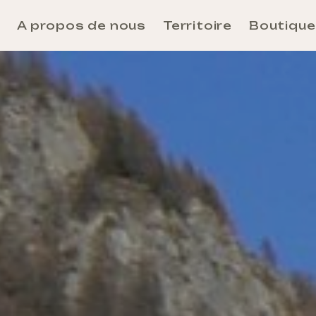
e
A propos de nous
Territoire
Boutique
Aosta
Unité des Communes Évançon
Unité des Communes Grand-Combin
Unité des Communes Grand-Paradis
Unité des Communes Mont-Rose
Unité des Communes Mont-Cervin
Unité des Communes Mont-Émilius
Unité des Communes Valdigne-Mont-Blanc
Unité des Communes Walser
Se rendre et se déplacer en Vallée d’Aoste