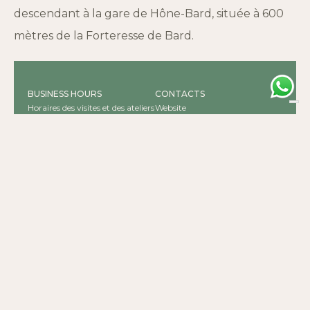
descendant à la gare de Hône-Bard, située à 600
mètres de la Forteresse de Bard.
BUSINESS HOURS
CONTACTS
Horaires des visites et des ateliers
Website
: lundi-vendredi 10.00-13.00 /
0125 833811
14.00-17.00
info@fortedibard.it
STATUS
ADDRESS
Open to the public
Forte di Bard, Via Vittorio
Emanuele II, Bard, AO, Italia