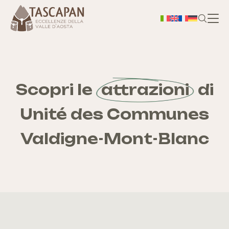
H
A prop
Scopri le
attrazioni
di
Unité des Communes
Ter
Valdigne-Mont-Blanc
Bo