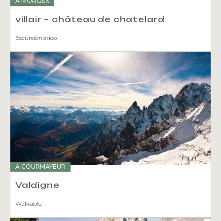
A MORGEX
villair – château de chatelard
Escursionistico
A COURMAYEUR
Valdigne
Walkable