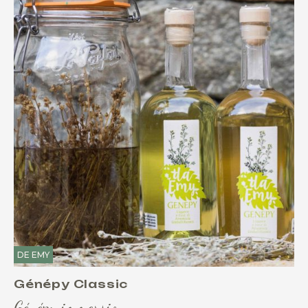
DE EMY
Génépy Classic
Génépy immersion