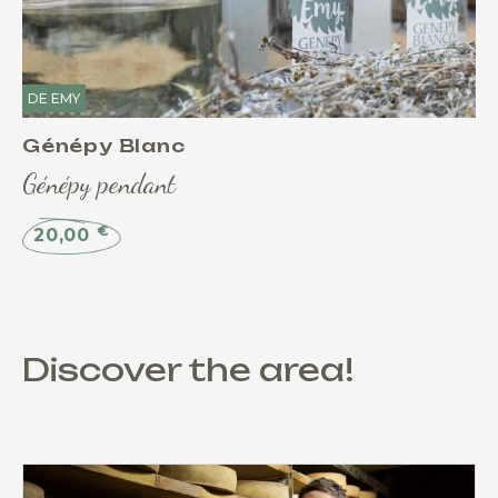
DE EMY
Génépy Blanc
Génépy pendant
€
20,00
Discover the area!