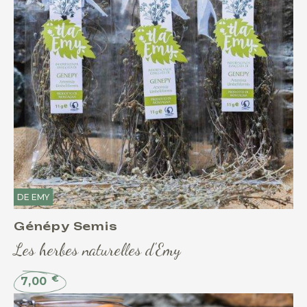
DE EMY
Génépy Semis
Les herbes naturelles d'Emy
€
7,00