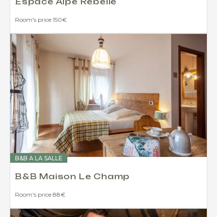
Espace Alpe Rebelle
Room's price 150€
B&B A LA SALLE
B&B Maison Le Champ
Room's price 88€