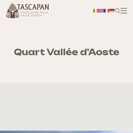
H
A prop
Quart Vallée d'Aoste
Ter
Bo