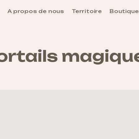
e
A propos de nous
Territoire
Boutique
Aosta
Unité des Communes Évançon
Unité des Communes Grand-Combin
ortails magiqu
Unité des Communes Grand-Paradis
Unité des Communes Mont-Rose
Unité des Communes Mont-Cervin
Unité des Communes Mont-Émilius
Unité des Communes Valdigne-Mont-Blanc
Unité des Communes Walser
Se rendre et se déplacer en Vallée d’Aoste